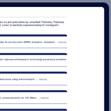
ko co jest potrzebne by umożliwić Państwu, Państwa
ać coraz to bardziej zaawansowanych rozwiązań i
stęp do poczty przez WWW, antywirus, antyspam ...
więcej
 do najnowocześniejszych technologii prezentacji serwisów
adczenia usług internetowych, ...
więcej
ne), przepustowości do 100 Mbps, ...
więcej