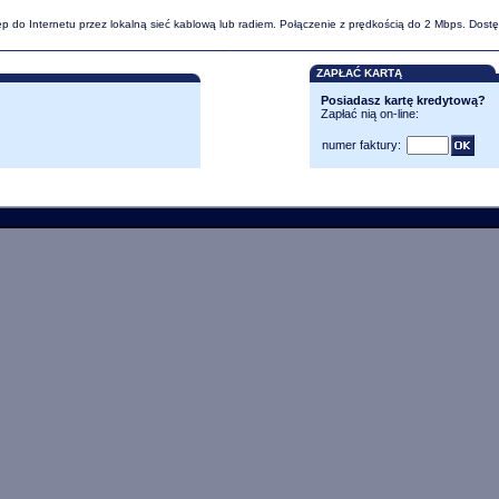
p do Internetu przez lokalną sieć kablową lub radiem. Połączenie z prędkością do 2 Mbps. Dostę
ZAPŁAĆ KARTĄ
Posiadasz kartę kredytową?
Zapłać nią on-line:
numer faktury: