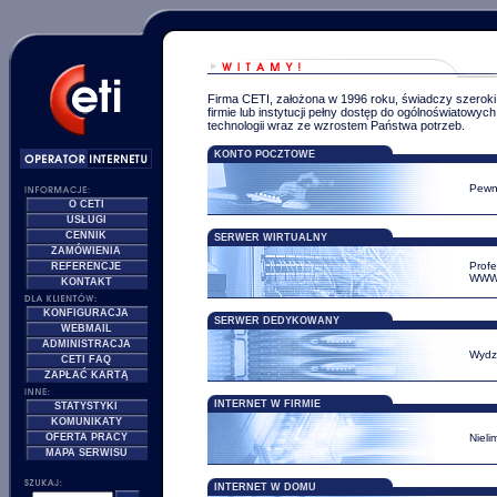
Firma CETI, założona w 1996 roku, świadczy szeroki
firmie lub instytucji pełny dostęp do ogólnoświatow
technologii wraz ze wzrostem Państwa potrzeb.
KONTO POCZTOWE
Pewn
O CETI
USŁUGI
CENNIK
SERWER WIRTUALNY
ZAMÓWIENIA
Profe
REFERENCJE
WWW,
KONTAKT
KONFIGURACJA
SERWER DEDYKOWANY
WEBMAIL
ADMINISTRACJA
Wydzi
CETI FAQ
ZAPŁAĆ KARTĄ
INTERNET W FIRMIE
STATYSTYKI
KOMUNIKATY
OFERTA PRACY
Nieli
MAPA SERWISU
INTERNET W DOMU