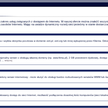
 zakres usług związanych z dostępem do Internetu. W naszej ofercie można znaleźć wszyst
ych zasobów Internetu. Mając na uwadze dynamiczny rozwój sieci jesteśmy w stanie dostarcz
a i szybka skrzynka pocztowa w domenie
ceti.pl, ceti.org
lub innej wykupionej przez Klienta. Ddo
sjonalny serwer z obsługą własnej domeny (np. www.firma.pl), 2 GB przestrzeni dyskowej, dostęp
 ...
więcej
elony serwer internetowy - może służyć do obsługi bardzo rozbudowanych serwisów WWW lub świ
mitowany dostęp do sieci Internet, możliwość podłączenia dowolnej ilości komputerów (sieci lokal